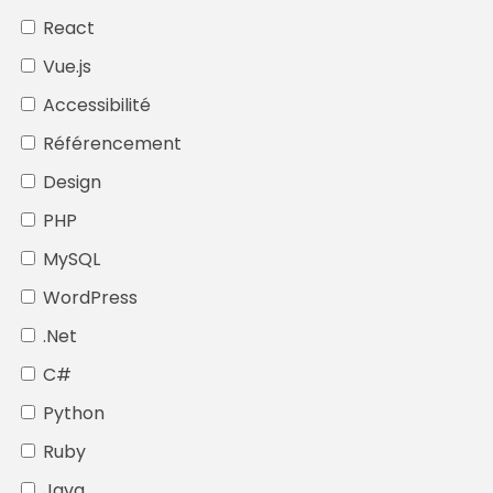
React
Vue.js
Accessibilité
Référencement
Design
PHP
MySQL
WordPress
.Net
C#
Python
Ruby
Java