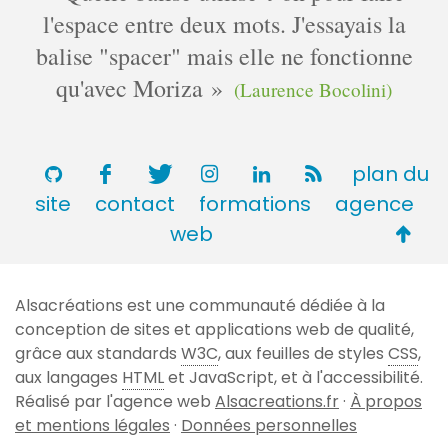
l'espace entre deux mots. J'essayais la
balise "spacer" mais elle ne fonctionne
qu'avec Moriza
(Laurence Bocolini)
plan du
site
contact
formations
agence
Retou
web
en
haut
Alsacréations est une communauté dédiée à la
de
conception de sites et applications web de qualité,
page
grâce aux standards
W3C
, aux feuilles de styles
CSS
,
aux langages
HTML
et JavaScript, et à l'accessibilité.
Réalisé par l'agence web
Alsacreations.fr
·
À propos
et mentions légales
·
Données personnelles