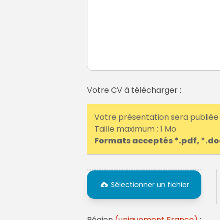
Votre CV à télécharger :
Votre présentation sera publiée e
Taille maximum : 1 Mo
Formats acceptés *.pdf, *.doc
Sélectionner un fichier
Région
(uniquement France)
: