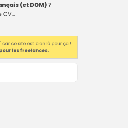
français (et DOM)
?
re CV…
 car ce site est bien là pour ça !
pour les freelances.