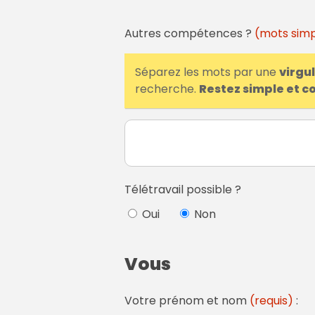
Autres compétences ?
(mots simp
Séparez les mots par une
virgu
recherche.
Restez simple et c
Télétravail possible ?
Oui
Non
Vous
Votre prénom et nom
(requis)
: