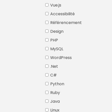
Vue.js
Accessibilité
Référencement
Design
PHP
MySQL
WordPress
.Net
C#
Python
Ruby
Java
Linux