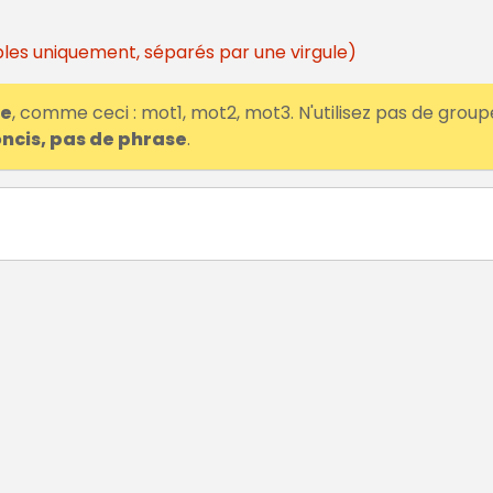
les uniquement, séparés par une virgule)
le
, comme ceci : mot1, mot2, mot3. N'utilisez pas de group
oncis, pas de phrase
.