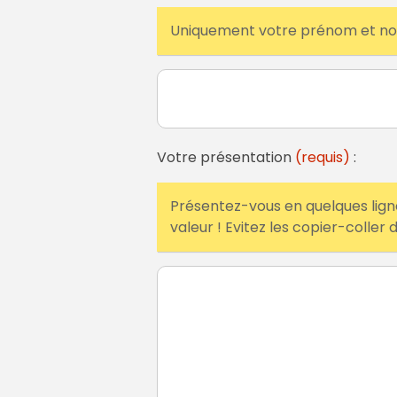
Uniquement votre prénom et n
Votre présentation
(requis)
:
Présentez-vous en quelques ligne
valeur ! Evitez les copier-coller