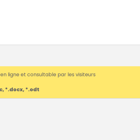
n ligne et consultable par les visiteurs
, *.docx, *.odt