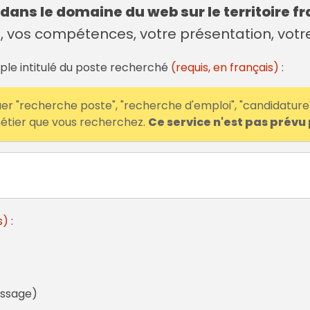
dans le domaine du web
sur le territoire 
e, vos compétences, votre présentation, vot
ple intitulé du poste recherché
(requis, en français)
:
diquer "recherche poste", "recherche d'emploi", "candidature"
métier que vous recherchez.
Ce service n'est pas prévu 
s)
:
issage)