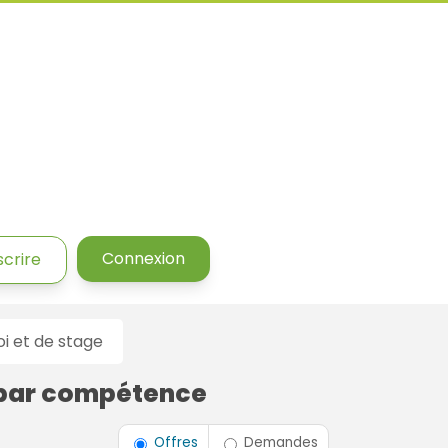
Connexion
scrire
 et de stage
 par compétence
Type de contrat
Offres
Demandes