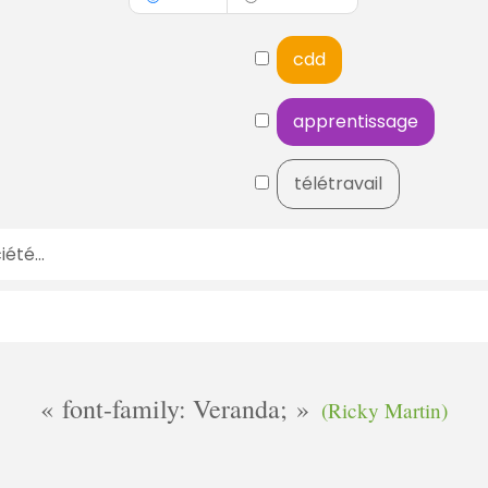
cdd
apprentissage
télétravail
font-family: Veranda;
(Ricky Martin)