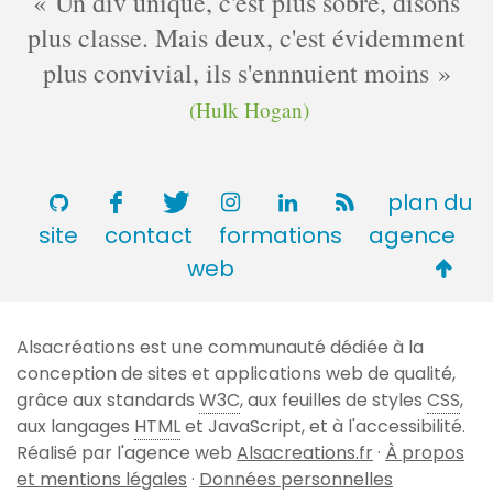
Un div unique, c'est plus sobre, disons
plus classe. Mais deux, c'est évidemment
plus convivial, ils s'ennnuient moins
(Hulk Hogan)
plan du
site
contact
formations
agence
Retou
web
en
haut
Alsacréations est une communauté dédiée à la
de
conception de sites et applications web de qualité,
page
grâce aux standards
W3C
, aux feuilles de styles
CSS
,
aux langages
HTML
et JavaScript, et à l'accessibilité.
Réalisé par l'agence web
Alsacreations.fr
·
À propos
et mentions légales
·
Données personnelles