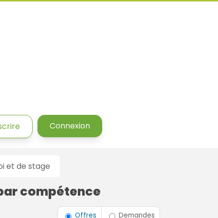
Connexion
scrire
 et de stage
 par compétence
Type de contrat
Offres
Demandes