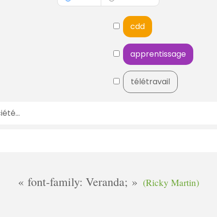
cdd
apprentissage
télétravail
font-family: Veranda;
(Ricky Martin)