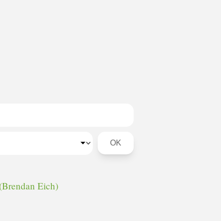
Rechercher dans les 
Région
(Brendan Eich)