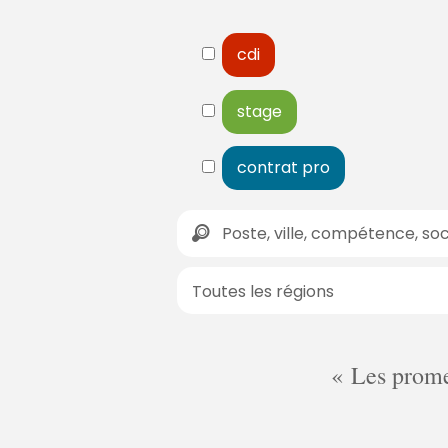
cdi
stage
contrat pro
Les promes