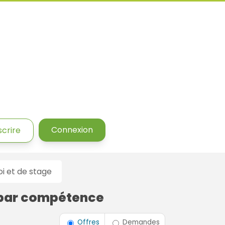
Connexion
scrire
 et de stage
 par compétence
Type de contrat
Offres
Demandes